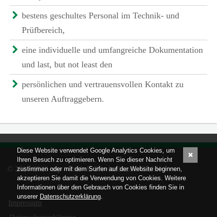
bestens geschultes Personal im Technik- und
Prüfbereich,
eine individuelle und umfangreiche Dokumentation
und last, but not least den
persönlichen und vertrauensvollen Kontakt zu
unseren Auftraggebern.
Diese Website verwendet Google Analytics Cookies, um
Ihren Besuch zu optimieren. Wenn Sie dieser Nachricht
© 2017-2026 nsp – Prüf- & Servicedienste GmbH
zustimmen oder mit dem Surfen auf der Website beginnen,
akzeptieren Sie damit die Verwendung von Cookies. Weitere
Informationen über den Gebrauch von Cookies finden Sie in
unserer
Datenschutzerklärung
.
Impressum